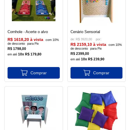
Cornhole - Acerte o alvo
Cenário Sensorial
R$ 1618,20 à vista
de:
R$ 3920,00
com 10%
de desconto
para Pix
R$ 2159,10 à vista
com 10%
R$ 1798,00
de desconto
para Pix
R$ 2399,00
10x R$ 179,80
10x R$ 239,90