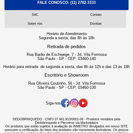
FALE CONOSCO:
(11) 2782-3333
SAC
Contato
Sobre nós
Dúvidas
Horário de Atendimento
Segunda a sexta, das 8h às 18h
Retirada de pedidos
Rua Barão de Eschwege, 7 - Jd. Vila Formosa
São Paulo - SP - CEP: 03460-140
Horário para retirada: de segunda a sexta, das 8h às 12h e das 13 às 18h
Escritório e Showroom
Rua Oliveira Coutinho, 56 - Jd. Vila Formosa
São Paulo - SP - CEP: 03460-130
Siga-nos
DEDOBRINQUEDO - CNPJ 07.661.913/0001-06 - Produtos vendidos pela
Dedobrinquedo e Parceiros via Marketplace
Os produtos que estão sujeitos à avaliação do INMETRO divulgados em nosso SITE
possuem a certificação. As fotos dos produtos são meramente ilustrativas. Os preços