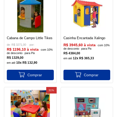
Cabana de Campo Little Tikes
Casinha Encantada Xalingo
de:
R$ 3271,00
R$ 3945,60 à vista
com 10%
de desconto
para Pix
R$ 1196,10 à vista
com 10%
de desconto
para Pix
R$ 4384,00
R$ 1329,00
12x R$ 365,33
10x R$ 132,90
31%