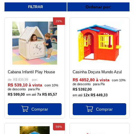
Ordenar por:
29%
Cabana Infantil Play House
Casinha Doçura Mundo Azul
de:
R$ 839,99
R$ 4852,80 à vista
com 10%
de desconto
para Pix
R$ 539,10 à vista
com 10%
de desconto
para Pix
R$ 5392,00
R$ 599,00
7x R$ 85,57
12x R$ 449,33
59%