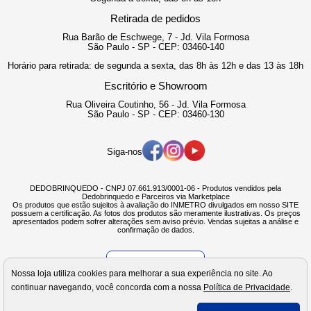
Retirada de pedidos
Rua Barão de Eschwege, 7 - Jd. Vila Formosa
São Paulo - SP - CEP: 03460-140
Horário para retirada: de segunda a sexta, das 8h às 12h e das 13 às 18h
Escritório e Showroom
Rua Oliveira Coutinho, 56 - Jd. Vila Formosa
São Paulo - SP - CEP: 03460-130
Siga-nos
DEDOBRINQUEDO - CNPJ 07.661.913/0001-06 - Produtos vendidos pela
Dedobrinquedo e Parceiros via Marketplace
Os produtos que estão sujeitos à avaliação do INMETRO divulgados em nosso SITE
possuem a certificação. As fotos dos produtos são meramente ilustrativas. Os preços
apresentados podem sofrer alterações sem aviso prévio. Vendas sujeitas a análise e
confirmação de dados.
Verificada por
Nossa loja utiliza cookies para melhorar a sua experiência no site. Ao
continuar navegando, você concorda com a nossa
Política de Privacidade
.