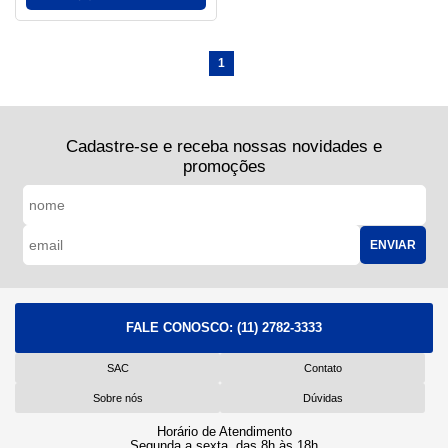
1
Cadastre-se e receba nossas novidades e
promoções
ENVIAR
FALE CONOSCO:
(11) 2782-3333
SAC
Contato
Sobre nós
Dúvidas
Horário de Atendimento
Segunda a sexta, das 8h às 18h