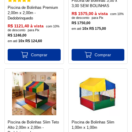
Piscina de Bolinhas 3,00 x
3,00 SEM BOLINHAS
Piscina de Bolinhas Premium
2,00m x 2,00m -
R$ 1575,00 à vista
com 10%
de desconto
para Pix
Dedobrinquedo
R$ 1750,00
R$ 1121,40 à vista
com 10%
10x R$ 175,00
de desconto
para Pix
R$ 1246,00
10x R$ 124,60
Piscina de Bolinhas Slim Teto
Piscina de Bolinhas Slim
Alto 2,00m x 2,00m -
1,00m x 1,00m