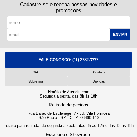
Cadastre-se e receba nossas novidades e
promoções
ENVIAR
FALE CONOSCO:
(11) 2782-3333
SAC
Contato
Sobre nós
Dúvidas
Horário de Atendimento
Segunda a sexta, das 8h às 18h
Retirada de pedidos
Rua Barão de Eschwege, 7 - Jd. Vila Formosa
São Paulo - SP - CEP: 03460-140
Horário para retirada: de segunda a sexta, das 8h às 12h e das 13 às 18h
Escritório e Showroom