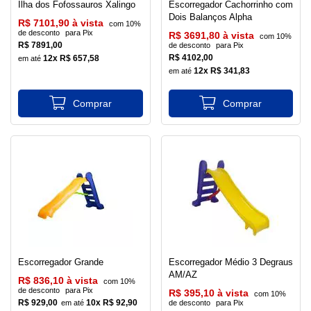
Ilha dos Fofossauros Xalingo
Escorregador Cachorrinho com
Dois Balanços Alpha
R$ 7101,90 à vista
com 10%
de desconto
para Pix
R$ 3691,80 à vista
com 10%
R$ 7891,00
de desconto
para Pix
R$ 4102,00
12x R$ 657,58
12x R$ 341,83
Escorregador Grande
Escorregador Médio 3 Degraus
AM/AZ
R$ 836,10 à vista
com 10%
de desconto
para Pix
R$ 395,10 à vista
com 10%
R$ 929,00
10x R$ 92,90
de desconto
para Pix