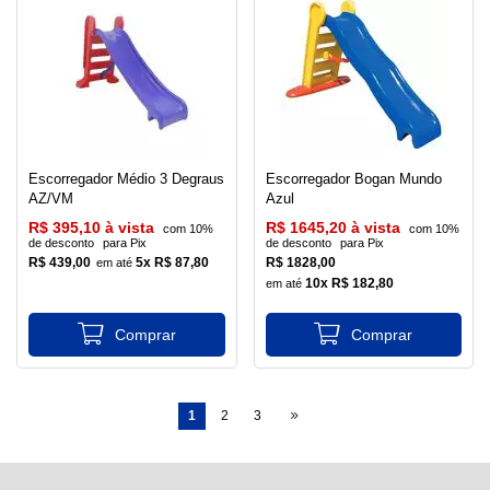
Escorregador Médio 3 Degraus
Escorregador Bogan Mundo
AZ/VM
Azul
R$ 395,10 à vista
R$ 1645,20 à vista
com 10%
com 10%
de desconto
para Pix
de desconto
para Pix
R$ 439,00
5x R$ 87,80
R$ 1828,00
10x R$ 182,80
1
2
3