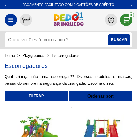
PAGAMENTO FACILITADO COM 2 CARTÕES DE CRÉDITO
0
Playgrounds
Escorregadores
Escorregadores
Qual criança não ama escorregar?? Diversos modelos e marcas,
pensando sempre na segurança da criançada. Escolha o seu.
Ordenar por: