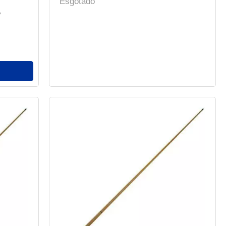
Esgotado
e