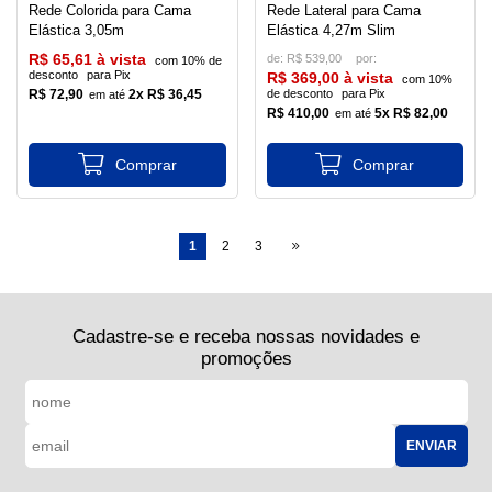
Rede Colorida para Cama
Rede Lateral para Cama
Elástica 3,05m
Elástica 4,27m Slim
R$ 65,61 à vista
de:
R$ 539,00
com 10% de
desconto
para Pix
R$ 369,00 à vista
com 10%
R$ 72,90
2x R$ 36,45
de desconto
para Pix
R$ 410,00
5x R$ 82,00
1
2
3
Cadastre-se e receba nossas novidades e
promoções
ENVIAR