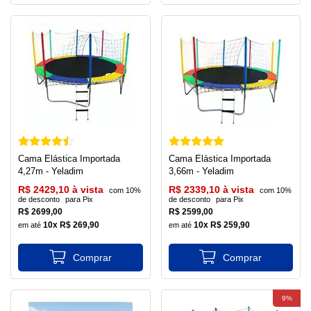
Cama Elástica Importada
Cama Elástica Importada
4,27m - Yeladim
3,66m - Yeladim
R$ 2429,10 à vista
R$ 2339,10 à vista
com 10%
com 10%
de desconto
para Pix
de desconto
para Pix
R$ 2699,00
R$ 2599,00
10x R$ 269,90
10x R$ 259,90
9%