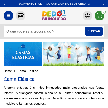
PAGAMENTO FACILITADO COM 2 CARTÕES DE CRÉDITO
0
Cama Elástica
Cama Elástica
A cama elástica é um dos brinquedos mais procurados nas festas
infantis. A criançada adora!! Tenha no seu buffet, condomínio, hotel ou
até mesmo na sua casa. Aqui na Dedo Brinquedo você encontra vários
modelos e tamanhos seguros.