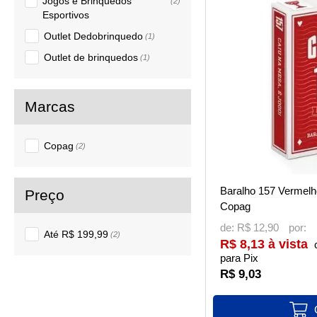
Jogos e Brinquedos
(2)
Esportivos
Outlet Dedobrinquedo
(1)
Outlet de brinquedos
(1)
Copag
(2)
Baralho 157 Vermelho
Copag
de:
R$ 12,90
Até R$ 199,99
(2)
R$ 8,13 à vista
para Pix
R$ 9,03