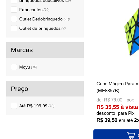
Brinquedos educativos
(10)
Fabricantes
(10)
Outlet Dedobrinquedo
(10)
Outlet de brinquedos
(7)
Moyu
(10)
Cubo Mágico Pyrami
(MF8857B)
de:
R$ 79,00
Até R$ 199,99
(10)
R$ 35,55 à vista
desconto
para Pix
R$ 39,50
2