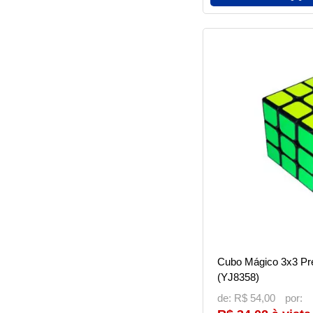
Cubo Mágico 3x3 Pr
(YJ8358)
de:
R$ 54,00