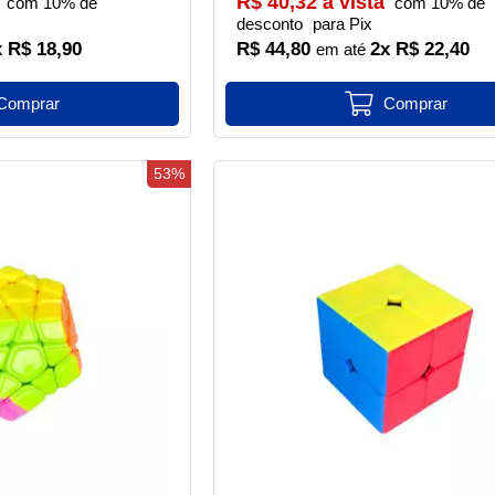
R$ 40,32 à vista
com 10% de
com 10% de
desconto
para Pix
x R$ 18,90
R$ 44,80
2x R$ 22,40
53%