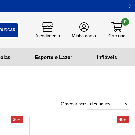
0
Ordenar por:
30%
40%