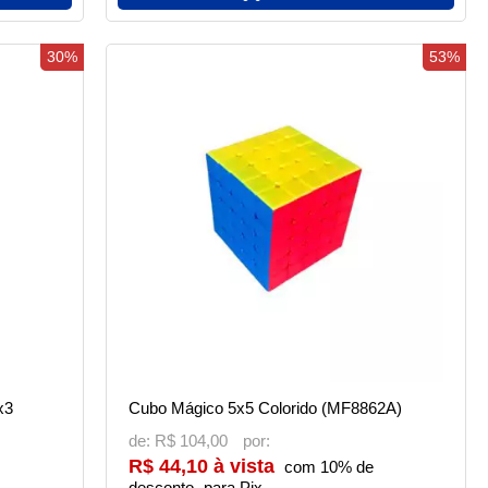
30%
53%
x3
Cubo Mágico 5x5 Colorido (MF8862A)
de:
R$ 104,00
R$ 44,10 à vista
com 10% de
desconto
para Pix