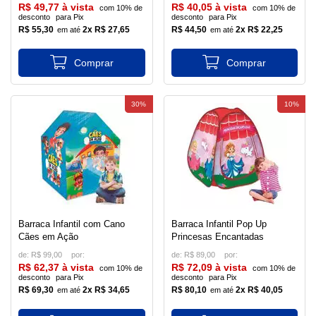
R$ 49,77 à vista
R$ 40,05 à vista
com 10% de
com 10% de
desconto
para Pix
desconto
para Pix
R$ 55,30
2x R$ 27,65
R$ 44,50
2x R$ 22,25
30%
10%
Barraca Infantil com Cano
Barraca Infantil Pop Up
Cães em Ação
Princesas Encantadas
de:
R$ 99,00
de:
R$ 89,00
R$ 62,37 à vista
R$ 72,09 à vista
com 10% de
com 10% de
desconto
para Pix
desconto
para Pix
R$ 69,30
2x R$ 34,65
R$ 80,10
2x R$ 40,05