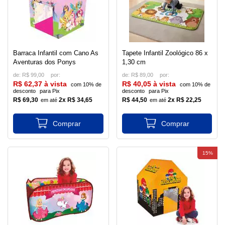
Barraca Infantil com Cano As
Tapete Infantil Zoológico 86 x
Aventuras dos Ponys
1,30 cm
de:
R$ 99,00
de:
R$ 89,00
R$ 62,37 à vista
R$ 40,05 à vista
com 10% de
com 10% de
desconto
para Pix
desconto
para Pix
R$ 69,30
2x R$ 34,65
R$ 44,50
2x R$ 22,25
15%