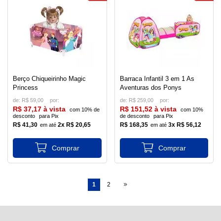
Berço Chiqueirinho Magic
Barraca Infantil 3 em 1 As
Princess
Aventuras dos Ponys
de:
R$ 59,00
de:
R$ 259,00
R$ 37,17 à vista
R$ 151,52 à vista
com 10% de
com 10%
desconto
para Pix
de desconto
para Pix
R$ 41,30
2x R$ 20,65
R$ 168,35
3x R$ 56,12
1
2