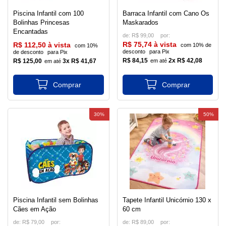
Piscina Infantil com 100
Barraca Infantil com Cano Os
Bolinhas Princesas
Maskarados
Encantadas
de:
R$ 99,00
R$ 75,74 à vista
R$ 112,50 à vista
com 10% de
com 10%
desconto
para Pix
de desconto
para Pix
R$ 84,15
2x R$ 42,08
R$ 125,00
3x R$ 41,67
30%
50%
Piscina Infantil sem Bolinhas
Tapete Infantil Unicórnio 130 x
Cães em Ação
60 cm
de:
R$ 79,00
de:
R$ 89,00