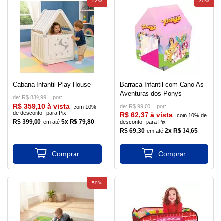
52%
30%
Cabana Infantil Play House
Barraca Infantil com Cano As
Aventuras dos Ponys
de:
R$ 839,99
R$ 359,10 à vista
de:
R$ 99,00
com 10%
de desconto
para Pix
R$ 62,37 à vista
com 10% de
R$ 399,00
5x R$ 79,80
desconto
para Pix
R$ 69,30
2x R$ 34,65
50%