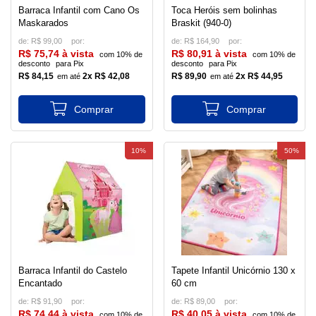
Barraca Infantil com Cano Os
Toca Heróis sem bolinhas
Maskarados
Braskit (940-0)
de:
R$ 99,00
de:
R$ 164,90
R$ 75,74 à vista
R$ 80,91 à vista
com 10% de
com 10% de
desconto
para Pix
desconto
para Pix
R$ 84,15
2x R$ 42,08
R$ 89,90
2x R$ 44,95
10%
50%
Barraca Infantil do Castelo
Tapete Infantil Unicórnio 130 x
Encantado
60 cm
de:
R$ 91,90
de:
R$ 89,00
R$ 74,44 à vista
R$ 40,05 à vista
com 10% de
com 10% de