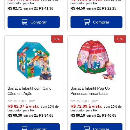
desconto
para Pix
desconto
para Pix
R$ 82,71
2x R$ 41,36
R$ 44,50
2x R$ 22,25
30%
10%
Barraca Infantil com Cano
Barraca Infantil Pop Up
Cães em Ação
Princesas Encantadas
de:
R$ 99,00
de:
R$ 89,00
R$ 62,37 à vista
R$ 72,09 à vista
com 10% de
com 10% de
desconto
para Pix
desconto
para Pix
R$ 69,30
2x R$ 34,65
R$ 80,10
2x R$ 40,05