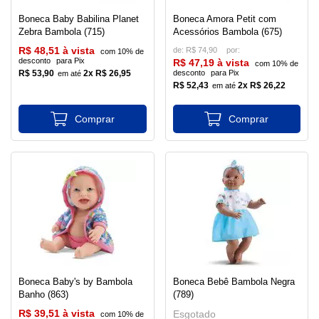
Boneca Baby Babilina Planet
Boneca Amora Petit com
Zebra Bambola (715)
Acessórios Bambola (675)
R$ 48,51 à vista
de:
R$ 74,90
com 10% de
desconto
para Pix
R$ 47,19 à vista
com 10% de
R$ 53,90
2x R$ 26,95
desconto
para Pix
R$ 52,43
2x R$ 26,22
Boneca Baby's by Bambola
Boneca Bebê Bambola Negra
Banho (863)
(789)
R$ 39,51 à vista
Esgotado
com 10% de