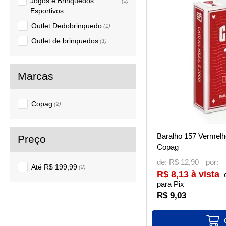
Jogos e Brinquedos
(2)
Esportivos
Outlet Dedobrinquedo
(1)
Outlet de brinquedos
(1)
Copag
(2)
Baralho 157 Vermelho
Copag
de:
R$ 12,90
Até R$ 199,99
(2)
R$ 8,13 à vista
para Pix
R$ 9,03