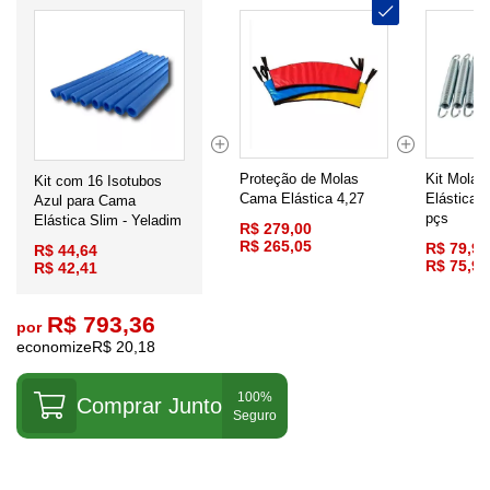
Proteção de Molas
Kit Molas
Kit com 16 Isotubos
Cama Elástica 4,27
Elástica 
Azul para Cama
pçs
Elástica Slim - Yeladim
R$ 279,00
R$ 265,05
R$ 79,90
R$ 44,64
R$ 75,91
R$ 42,41
R$ 793,36
por
economize
R$ 20,18
Comprar Junto