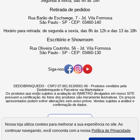
Segunda a sexta, das 8h às 18h
Retirada de pedidos
Rua Barão de Eschwege, 7 - Jd. Vila Formosa
São Paulo - SP - CEP: 03460-140
Horário para retirada: de segunda a sexta, das 8h às 12h e das 13 às 18h
Escritório e Showroom
Rua Oliveira Coutinho, 56 - Jd. Vila Formosa
São Paulo - SP - CEP: 03460-130
Siga-nos
DEDOBRINQUEDO - CNPJ 07.661.913/0001-06 - Produtos vendidos pela
Dedobrinquedo e Parceiros via Marketplace
Os produtos que estão sujeitos à avaliação do INMETRO divulgados em nosso SITE
possuem a certificação. As fotos dos produtos são meramente ilustrativas. Os preços
apresentados podem sofrer alterações sem aviso prévio. Vendas sujeitas a análise e
confirmação de dados.
Verificada por
Nossa loja utiliza cookies para melhorar a sua experiência no site. Ao
continuar navegando, você concorda com a nossa
Política de Privacidade
.