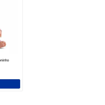
oninho