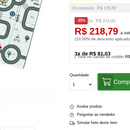
Economize
R$ 130,90
De
R$ 374,00
35%
R$ 218,79
10,00% de desconto aplicad
3x de R$ 81,03
R$
Quantidade:
Comp
Avaliar produto
Perguntar ao vendedor
Simular frete deste item