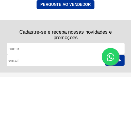
PERGUNTE AO VENDEDOR
Cadastre-se e receba nossas novidades e
promoções
ENVIAR
FALE CONOSCO:
(11) 2782-3333
SAC
Contato
Sobre nós
Dúvidas
Horário de Atendimento
Segunda a sexta, das 8h às 18h
Retirada de pedidos