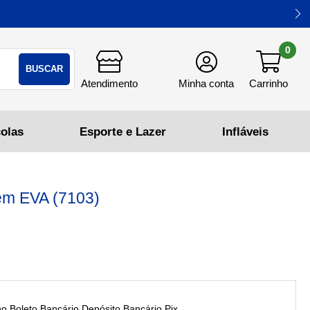
0
BUSCAR
em EVA (7103)
Boleto Bancário,Depósito Bancário,Pix