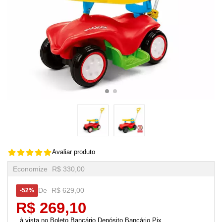
Avaliar produto
Economize
R$ 330,00
De
R$ 629,00
52%
R$ 269,10
Boleto Bancário,Depósito Bancário,Pix