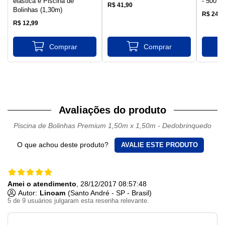
elástica e Piscina de
- 500 u
R$ 41,90
Bolinhas (1,30m)
R$ 240,
R$ 12,99
Avaliações do produto
Piscina de Bolinhas Premium 1,50m x 1,50m - Dedobrinquedo
O que achou deste produto?
AVALIE ESTE PRODUTO
Amei o atendimento
, 28/12/2017 08:57:48
Autor:
Linoam
(Santo André - SP - Brasil)
5 de 9 usuários julgaram esta resenha relevante.