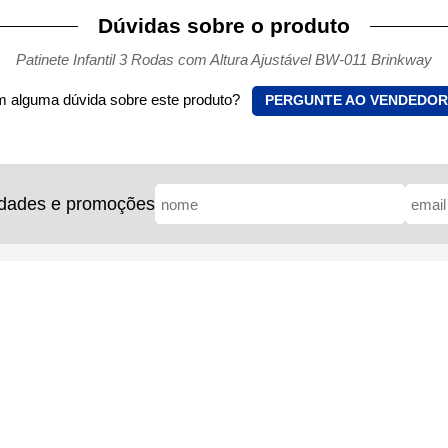
Dúvidas sobre o produto
Patinete Infantil 3 Rodas com Altura Ajustável BW-011 Brinkway
 alguma dúvida sobre este produto?
PERGUNTE AO VENDEDOR
idades e promoções
Dúvidas - FAQ
Formulário SAC
acidade
Frete e prazo de entrega
Segurança na compra
Troca e devolução
e Showroom
Consulta de pedidos
Outras Dúvidas
utinho, 56 - Jd. Vila Formosa
Fundação PROCON SP
 - CEP: 03460-130