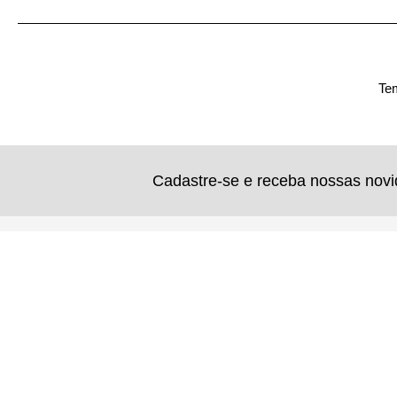
Tem
Cadastre-se e receba nossas nov
Televendas: (11) 2782-3333
Institucional
Quem somos
Atendimento de segunda a sexta, das 8h às 18h
Política de priv
Retirada de pedidos
Escritório 
Rua Barão de Eschwege, 7 - Jd. Vila Formosa
São Paulo - SP - CEP: 03460-140
Rua Oliveira Co
São Paulo - SP
Horário para retirada: