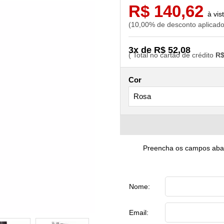
R$ 140,62
10,00% de desconto aplicad
3x de R$ 52,08
R$
Cor
Preencha os campos abaix
Nome:
Email: