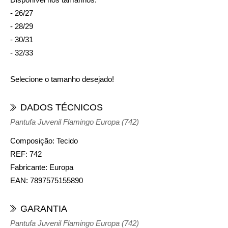
- 26/27
- 28/29
- 30/31
- 32/33
Selecione o tamanho desejado!
DADOS TÉCNICOS
Pantufa Juvenil Flamingo Europa (742)
Composição:
Tecido
REF:
742
Fabricante:
Europa
EAN:
7897575155890
GARANTIA
Pantufa Juvenil Flamingo Europa (742)