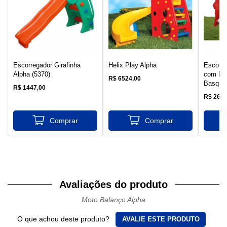
Escorregador Girafinha
Helix Play Alpha
Escorre
Alpha (5370)
com Bal
R$ 6524,00
Basquet
R$ 1447,00
R$ 2619
Avaliações do produto
Moto Balanço Alpha
O que achou deste produto?
AVALIE ESTE PRODUTO