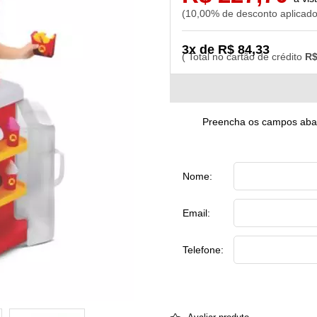
10,00% de desconto aplicad
3x de R$ 84,33
R$
Preencha os campos abaix
Nome:
Email:
Telefone: