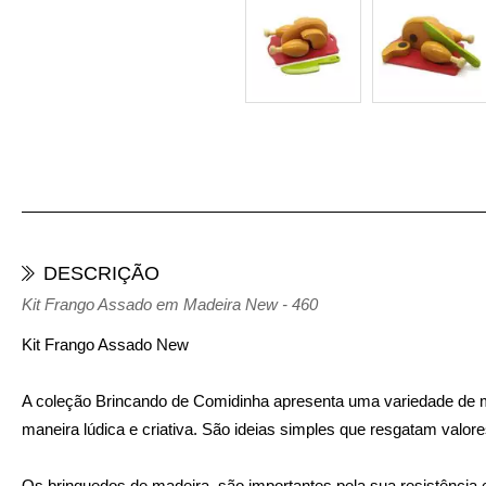
DESCRIÇÃO
Kit Frango Assado em Madeira New - 460
Kit Frango Assado New
A coleção Brincando de Comidinha apresenta uma variedade de mi
maneira lúdica e criativa. São ideias simples que resgatam valor
Os brinquedos de madeira, são importantes pela sua resistência e