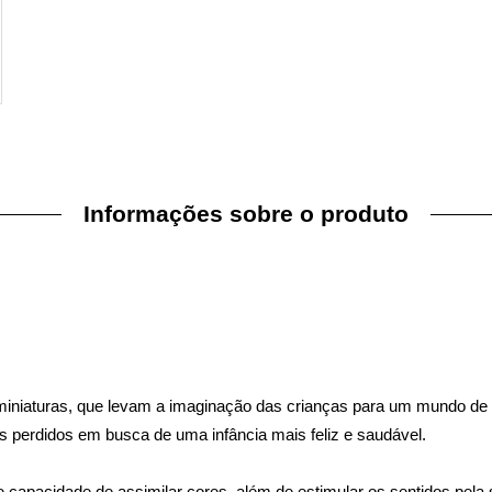
Informações sobre o produto
niaturas, que levam a imaginação das crianças para um mundo de fa
es perdidos em busca de uma infância mais feliz e saudável.
 capacidade de assimilar cores, além de estimular os sentidos pela s