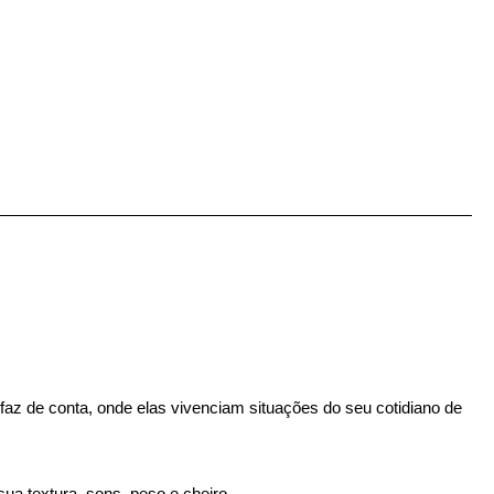
z de conta, onde elas vivenciam situações do seu cotidiano de
ua textura, sons, peso e cheiro.