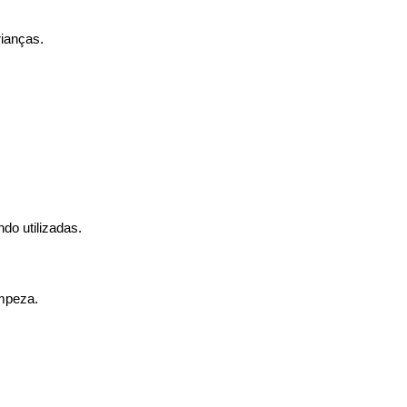
rianças.
do utilizadas.
impeza.