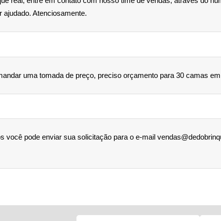
que real, entre em contato com nosso time de vendas, através do nú
 ajudado. Atenciosamente.
 mandar uma tomada de preço, preciso orçamento para 30 camas emp
 você pode enviar sua solicitação para o e-mail vendas@dedobrinqu