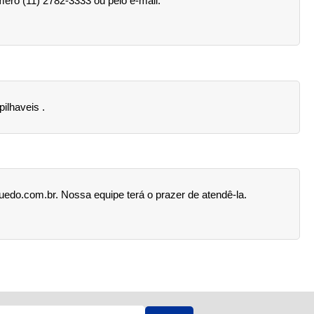
mero (11) 2782-3333 ou pelo e-mail:
ilhaveis .
edo.com.br. Nossa equipe terá o prazer de atendê-la.