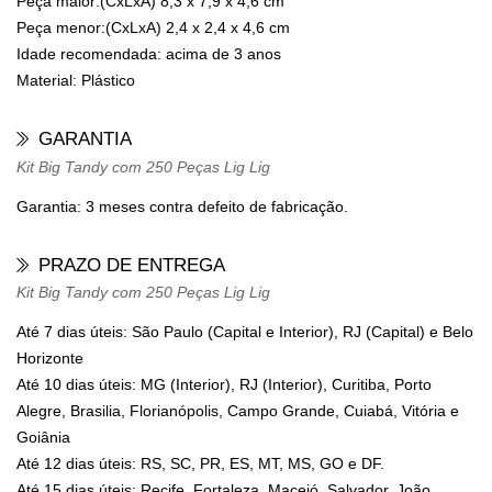
Peça maior:(CxLxA)
8,3 x 7,9 x 4,6 cm
Peça menor:(CxLxA)
2,4 x 2,4 x 4,6 cm
Idade recomendada:
acima de 3 anos
Material:
Plástico
GARANTIA
Kit Big Tandy com 250 Peças Lig Lig
Garantia: 3 meses contra defeito de fabricação.
PRAZO DE ENTREGA
Kit Big Tandy com 250 Peças Lig Lig
Até 7 dias úteis: São Paulo (Capital e Interior), RJ (Capital) e Belo
Horizonte
Até 10 dias úteis: MG (Interior), RJ (Interior), Curitiba, Porto
Alegre, Brasilia, Florianópolis, Campo Grande, Cuiabá, Vitória e
Goiânia
Até 12 dias úteis: RS, SC, PR, ES, MT, MS, GO e DF.
Até 15 dias úteis: Recife, Fortaleza, Maceió, Salvador, João