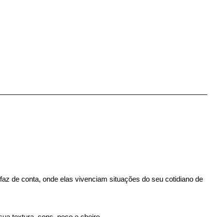
z de conta, onde elas vivenciam situações do seu cotidiano de
ua textura, sons, peso e cheiro.