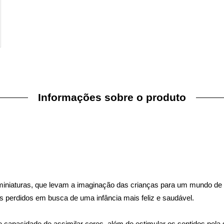
Informações sobre o produto
niaturas, que levam a imaginação das crianças para um mundo de fa
es perdidos em busca de uma infância mais feliz e saudável.
 capacidade de assimilar cores, além de estimular os sentidos pela s