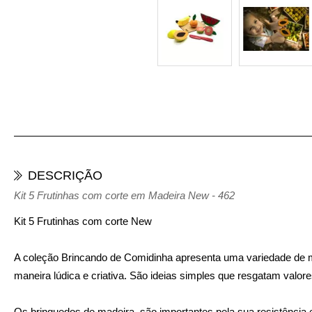
DESCRIÇÃO
Kit 5 Frutinhas com corte em Madeira New - 462
Kit 5 Frutinhas com corte New
A coleção Brincando de Comidinha apresenta uma variedade de mi
maneira lúdica e criativa. São ideias simples que resgatam valor
Os brinquedos de madeira, são importantes pela sua resistência e