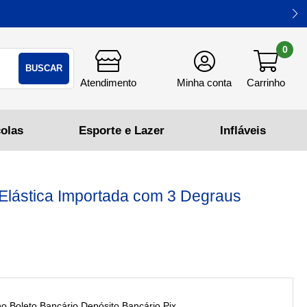
0
BUSCAR
lástica Importada com 3 Degraus
Boleto Bancário,Depósito Bancário,Pix