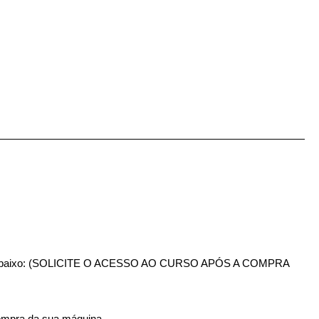
crição abaixo: (SOLICITE O ACESSO AO CURSO APÓS A COMPRA
compra da sua máquina.