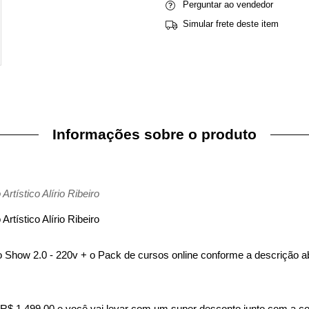
Perguntar ao vendedor
Simular frete deste item
Informações sobre o produto
ístico Alírio Ribeiro
ístico Alírio Ribeiro
godão Show 2.0 - 220v + o Pack de cursos online conforme a des
ta R$ 1.499,00 e você vai levar com um super desconto junto com a 