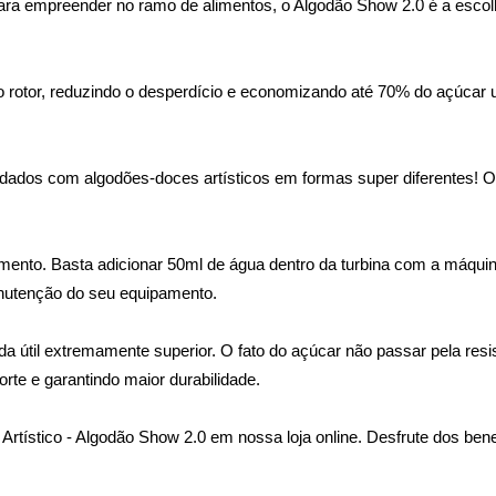
para empreender no ramo de alimentos, o Algodão Show 2.0 é a esco
do rotor, reduzindo o desperdício e economizando até 70% do açúcar
dados com algodões-doces artísticos em formas super diferentes! Of
mento. Basta adicionar 50ml de água dentro da turbina com a máquina
anutenção do seu equipamento.
a útil extremamente superior. O fato do açúcar não passar pela resis
rte e garantindo maior durabilidade.
Artístico - Algodão Show 2.0 em nossa loja online. Desfrute dos be