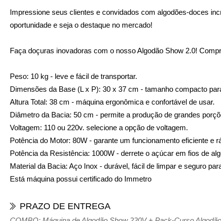
Impressione seus clientes e convidados com algodões-doces incr
oportunidade e seja o destaque no mercado!
Faça doçuras inovadoras com o nosso Algodão Show 2.0! Compre 
Peso:
10 kg - leve e fácil de transportar.
Dimensões da Base (L x P):
30 x 37 cm - tamanho compacto par
Altura Total:
38 cm - máquina ergonômica e confortável de usar.
Diâmetro da Bacia:
50 cm - permite a produção de grandes porçõ
Voltagem:
110 ou 220v. selecione a opção de voltagem.
Potência do Motor:
80W - garante um funcionamento eficiente e r
Potência da Resistência:
1000W - derrete o açúcar em fios de alg
Material da Bacia:
Aço Inox - durável, fácil de limpar e seguro par
Está máquina possui certificado do Immetro
PRAZO DE ENTREGA
COMBO: Máquina de Algodão Show 220V + Pack-Curso Algodão Art