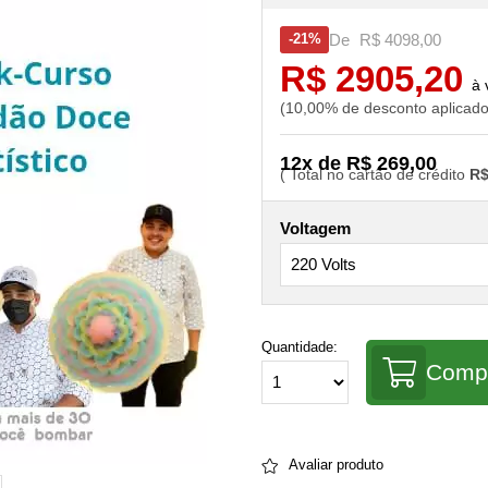
De
R$ 4098,00
21%
R$ 2905,20
10,00% de desconto aplicad
12x de R$ 269,00
R$
Voltagem
Quantidade:
Comp
Avaliar produto