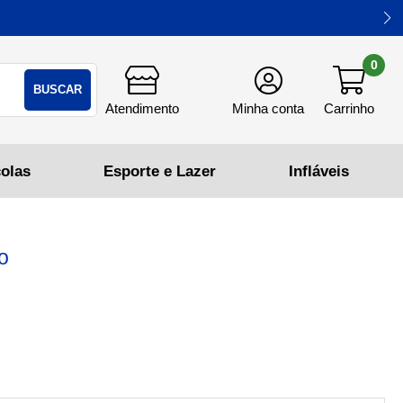
0
BUSCAR
so