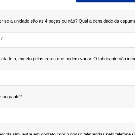
aber se a unidade são as 4 peças ou não? Qual a densidade da espum
57
o da foto, exceto pelas cores que podem variar. O fabricante não in
 sao paulo?
 escola sim, entre em contato com o nosso televendas pelo telefone 