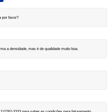
a por favor?
forma a densidade, mas é de qualidade muito boa.
(11)2782-3333 para saber as condições para faturamento.