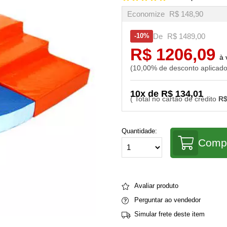
Economize
R$ 148,90
De
R$ 1489,00
10%
R$ 1206,09
10,00% de desconto aplicad
10x de R$ 134,01
R$
Quantidade:
Comp
Avaliar produto
Perguntar ao vendedor
Simular frete deste item