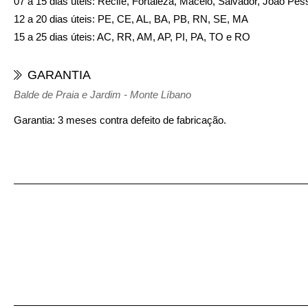
07 a 15 dias úteis: Recife, Fortaleza, Maceió, Salvador, João Pes
12 a 20 dias úteis: PE, CE, AL, BA, PB, RN, SE, MA
15 a 25 dias úteis: AC, RR, AM, AP, PI, PA, TO e RO
GARANTIA
Balde de Praia e Jardim - Monte Líbano
Garantia: 3 meses contra defeito de fabricação.